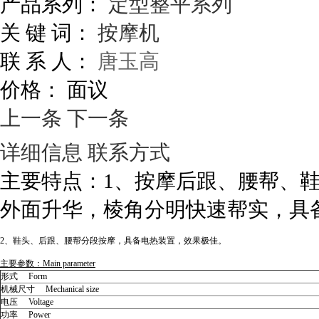
产品系列：
定型整平系列
关 键 词：
按摩机
联 系 人：
唐玉高
价格：
面议
上一条
下一条
详细信息
联系方式
主要特点：
1、
按摩后跟、腰帮、
外面升华，棱角分明快速帮实，具
2、鞋头、后跟、腰帮分段按摩，具备电热装置，效果极佳。
主要参数：
Main parameter
形式
Form
机械尺寸
Mechanical size
电压
Voltage
功率
Power