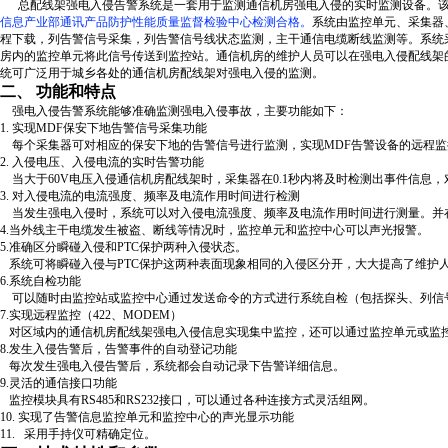
总配线架强电入侵告警系统是一套用于监测通信机房强电入侵的实时监测设备。该
信息产业部通讯产品防护性能质量监督检验中心检测合格。
系统由监控单元、采集器
程下载，列告警信号采集，列告警信号线状态监测，主干通信电缆断线监测等。系统
房内的监控单元将此信号传送到监控站。通信机房的维护人员可以在强电入侵配线架
统可广泛用于城乡各处的通信机房配线架对强电入侵的监测。
二、
功能和特点
强电入侵告警系统能够准确监测强电入侵事故，主要功能如下：
1. 实现MDF保安下地告警信号采集功能
每个采集器可对相应的保安下地的告警信号进行监测，实现MDF告警设备的远程监
2. 入侵电压、入侵电流的实时告警功能
当大于60V电压入侵通信机房配线架时，采集器在0.1秒内将及时检测出事件信息，
3. 对入侵电流的电流强度、频率及电流作用时间进行检测
当发生强电入侵时，系统可以对入侵电流强度、频率及电流作用时间进行测量。并
4.当外线主干电缆发生被盗、断线等情况时，监控单元和监控中心可以声光报警。
5.准确区分瞬碰入侵和PTC保护两种入侵状态。
系统可将瞬碰入侵与PTC保护这两种表面现象相同的入侵区分开，大大提高了维护
6.系统自检功能
可以随时由监控站或监控中心通过发送命令的方式进行系统自检（包括探头、列信
7.实现远程监控（422、MODEM）
对区域内的通信机房配线架强电入侵信息实现集中监控，还可以通过监控单元或监
8.发生入侵告警后，告警事件的自动登记功能
每次发生强电入侵告警后，系统都会自动记录下告警详细信息。
9.灵活的通信接口功能
监控模块具有RS485和RS232接口，可以通过各种连接方式灵活组网。
10. 实现了告警信息监控单元和监控中心的声光显示功能
11. 采用手持仪可精确定位。