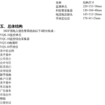
名称
结构尺寸
220×151×59mm
监测单元
130×104×49mm
列告警采集器
145×112×26mm
电流电压探头
176×41×25mm
手持定位仪
五、总体结构
MDF强电入侵告警系统由以下4部分组成：
YQK-10监控单元
YQC-10监控综合采集器
YQT-10检测环
YQS-10手持仪
美中鞋业网
关于美中
公司简介
合作专区
联系我们
友情链接
新手指南
账户注册
关于美中
售后服务
广告服务
市场合作
帮助
注册协议