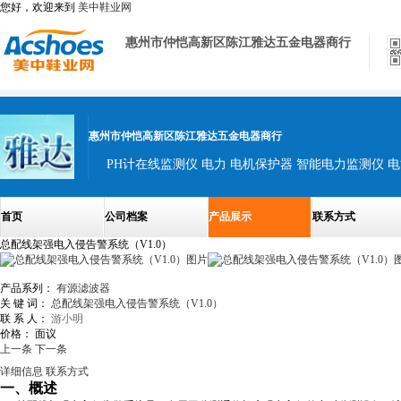
您好，欢迎来到
美中鞋业网
惠州市仲恺高新区陈江雅达五金电器商行
惠州市仲恺高新区陈江雅达五金电器商行
PH计在线监测仪 电力 电机保护器 智能电力监测仪 
首页
公司档案
产品展示
联系方式
总配线架强电入侵告警系统（V1.0）
产品系列：
有源滤波器
关 键 词：
总配线架强电入侵告警系统（V1.0）
联 系 人：
游小明
价格：
面议
上一条
下一条
详细信息
联系方式
一、概述