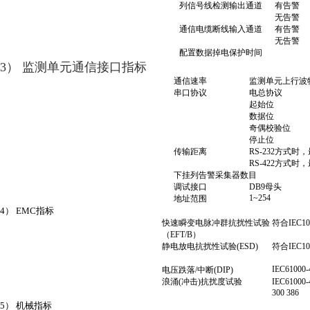
列信号线检测输出通道
有告警
无告警
通信电缆断线输入通道
有告警
无告警
配置数据掉电保护时间
3） 监测单元通信接口指标
通信速率
监测单元上行波
串口协议
电总协议
起始位
数据位
奇偶校验位
停止位
传输距离
RS-232方式时
RS-422方式时
下挂列告警采集器数目
调试接口
DB9母头
1~254
地址范围
4） EMC指标
快速瞬变电脉冲群抗扰性试验
符合IEC10
（EFT/B）
静电放电抗扰性试验(ESD)
符合IEC10
IEC61000-
电压跌落/中断(DIP)
浪涌(冲击)抗扰度试验
IEC61000-
300 386
5） 机械指标