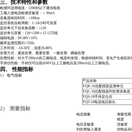
三、技术特性和参数
检测环适用电缆：1200对以下通信电缆
工频入侵电流检测灵敏度：＞30mA
采集器响应时间：≤100ms
监控系统自检周期：1~24小时可设置
监控单元下挂采集器数：≤126
监控单元容量：126×1200＝15.12万线
辅助电源：DC48V±10%
频率监测范围45~55Hz
工作环境：-10-50℃，湿度20-80%
告警方式：紧急告警、重要告警、一般告警、瞬碰告警
告警性能：对大于200mA的工频电流，能及时发现，根据持续时间、变化产生相应的
手持仪性能：手持仪可以指示60V以上工频电压及200mA以上工频电流。
四、
性能指标
1） 电气指标
产品名称
YQK-10总配线架监测单元
YQC-10总配线架列告警采集器
YQS-10手持定位仪
YQT-10电流电压探头
2） 测量指标
电流测量
测量范围
精度
电压灵敏度
灵敏度
列告警输入通道
控制反应