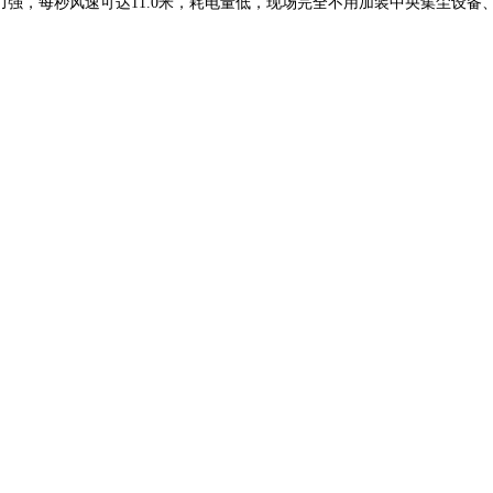
强，每秒风速可达11.0米，耗电量低，现场完全不用加装中央集尘设备