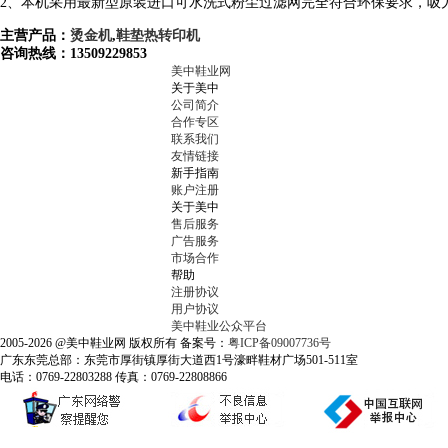
2、本机采用最新型原装进口可水洗式粉尘过滤网完全符合环保要求，吸力
主营产品：
烫金机
,
鞋垫热转印机
咨询热线：13509229853
美中鞋业网
关于美中
公司简介
合作专区
联系我们
友情链接
新手指南
账户注册
关于美中
售后服务
广告服务
市场合作
帮助
注册协议
用户协议
美中鞋业公众平台
2005-2026 @美中鞋业网 版权所有 备案号：
粤ICP备09007736号
广东东莞总部：东莞市厚街镇厚街大道西1号濠畔鞋材广场501-511室
电话：0769-22803288 传真：0769-22808866