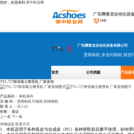
您好，欢迎来到
美中鞋业网
广东腾誉龙自动化设
19年
广东腾誉龙自动化设备有限公司
烫商标机 多色印刷机 鞋垫
首页
公司档案
产品展
TYL-727静音吸尘磨景机 厂家直销
产品系列：
单机系列
关 键 词：
烫商标机
印刷机
削泡棉机
联 系 人：
梁小姐
价格：
面议
上一条
下一条
详细信息
联系方式
1、本机适用于各种真皮与合成皮（PU）各种密鞋前后磨平使用，砂布