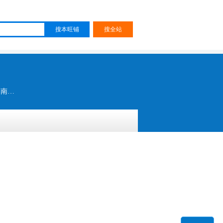
海涯树脂 鞋用胶水 南宝树脂 南宝硬化剂 处理剂 硬化剂 单边胶 单面胶 水性胶 大东胶水 大东处理剂 南宝处理剂