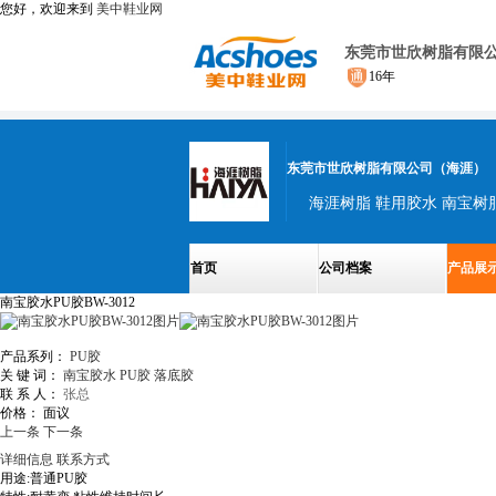
您好，欢迎来到
美中鞋业网
东莞市世欣树脂有限
16年
东莞市世欣树脂有限公司（海涯）
首页
公司档案
产品展
南宝胶水PU胶BW-3012
产品系列：
PU胶
关 键 词：
南宝胶水
PU胶
落底胶
联 系 人：
张总
价格：
面议
上一条
下一条
详细信息
联系方式
用途:普通PU胶