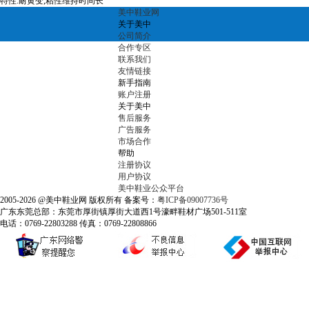
特性:耐黄变,粘性维持时间长
美中鞋业网
关于美中
公司简介
合作专区
联系我们
友情链接
新手指南
账户注册
关于美中
售后服务
广告服务
市场合作
帮助
注册协议
用户协议
美中鞋业公众平台
2005-2026 @美中鞋业网 版权所有 备案号：
粤ICP备09007736号
广东东莞总部：东莞市厚街镇厚街大道西1号濠畔鞋材广场501-511室
电话：0769-22803288 传真：0769-22808866