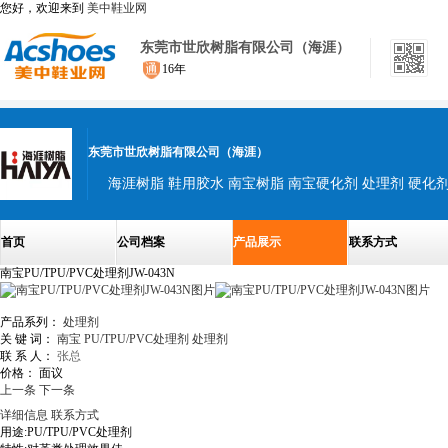
您好，欢迎来到
美中鞋业网
东莞市世欣树脂有限公司（海涯）
16年
东莞市世欣树脂有限公司（海涯）
首页
公司档案
产品展示
联系方式
南宝PU/TPU/PVC处理剂JW-043N
产品系列：
处理剂
关 键 词：
南宝
PU/TPU/PVC处理剂
处理剂
联 系 人：
张总
价格：
面议
上一条
下一条
详细信息
联系方式
用途:PU/TPU/PVC处理剂