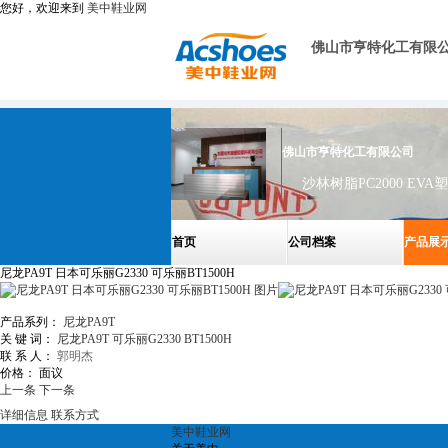
您好，欢迎来到
美中鞋业网
佛山市亨特化工有限
佛山市亨特化工有限公司
首页
公司档案
产品展
尼龙PA9T 日本可乐丽G2330 可乐丽BT1500H
产品系列：
尼龙PA9T
关 键 词：
尼龙PA9T
可乐丽G2330
BT1500H
联 系 人：
郭明杰
价格：
面议
上一条
下一条
详细信息
联系方式
美中鞋业网