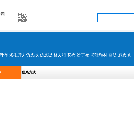
公司
纤布 短毛弹力仿皮绒 仿皮绒 格力特 花布 沙丁布 特殊鞋材 雪纺 麂皮绒
示
联系方式