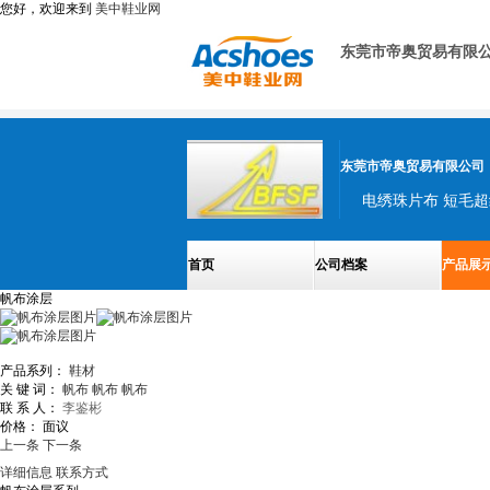
您好，欢迎来到
美中鞋业网
东莞市帝奥贸易有限
东莞市帝奥贸易有限公司
电绣珠片布 短毛超
首页
公司档案
产品展
帆布涂层
产品系列：
鞋材
关 键 词：
帆布
帆布
帆布
联 系 人：
李鉴彬
价格：
面议
上一条
下一条
详细信息
联系方式