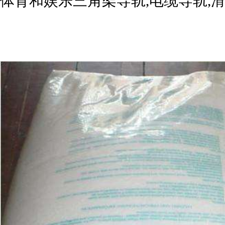
体育和娱乐三角架导轨,电缆导轨,