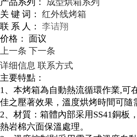
产品系列：
成型烘箱系列
关 键 词：
红外线烤箱
联 系 人：
李诘翔
价格：
面议
上一条
下一条
详细信息
联系方式
主要特點：
1、本烤箱為自動熱流循環作業,可在
佳之壓著效果，溫度烘烤時間可隨
2、材質：箱體內部采用SS41銅板
熱岩棉六面保溫處理。