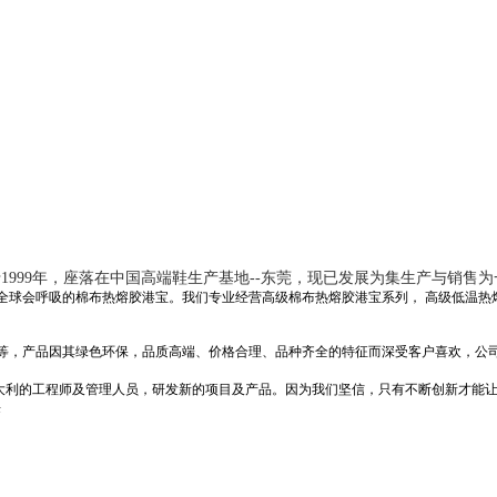
于1999年，座落在中国高端鞋生产基地--东莞，现已发展为集生产与销
全球会呼吸的棉布热熔胶港宝。我们专业经营高级棉布热熔胶港宝系列， 高级低温热
等，产品因其绿色环保，品质高端、价格合理、品种齐全的特征而深受客户喜欢，公
意大利的工程师及管理人员，研发新的项目及产品。因为我们坚信，只有不断创新才能
乐