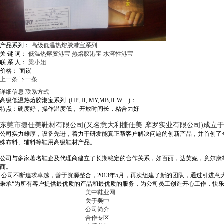
产品系列：
高级低温热熔胶港宝系列
关 键 词：
低温热熔胶港宝
热熔胶港宝
水溶性港宝
联 系 人：
梁小姐
价格：
面议
上一条
下一条
详细信息
联系方式
高级低温热熔胶港宝系列 (HP, H, MY,MB,H-W…)：
特点：硬度好，操作温度低， 开放时间长，粘合力好
东莞市捷仕美鞋材有限公司(又名意大利捷仕美·摩罗实业有限公司)成立
公司实力雄厚，设备先进，着力于研发能真正帮客户解决问题的创新产品，并首创了
殊布料、辅料等鞋用高级鞋材产品。
公司与多家著名鞋企及代理商建立了长期稳定的合作关系，如百丽，达芙妮，意尔康
商。
公司不断追求卓越，善于资源整合，2013年5月，再次组建了新的团队，通过引进
秉承“为所有客户提供最优质的产品和最优质的服务，为公司员工创造开心工作，快
美中鞋业网
关于美中
公司简介
合作专区