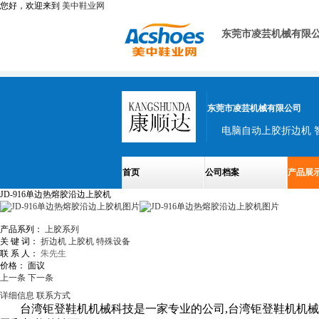
您好，欢迎来到
美中鞋业网
东莞市凌芸机械有限
东莞市凌芸机械有限公司
首页
公司档案
产品展
JD-916单边热熔胶沿边上胶机
产品系列：
上胶系列
关 键 词：
折边机
上胶机
特殊设备
联 系 人：
朱先生
价格：
面议
上一条
下一条
详细信息
联系方式
台湾钜登鞋机机械科技是一家专业的公司,台湾钜登鞋机机械