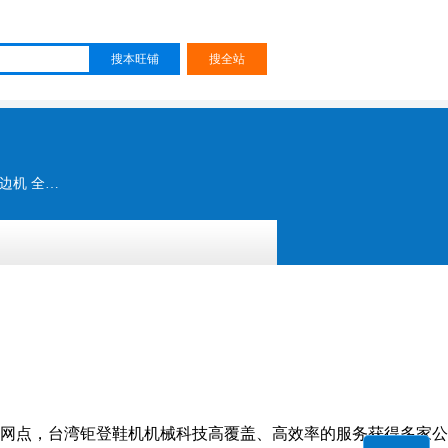
电脑自动上胶折边机 智能折边机 自动上胶分边锤平机 胶水机 电脑 自动上胶折边 微电脑数控折边机 全自动铆钉机 中底包边机 自动上胶中底包条机 自动上胶分边锤平机 胶水机 带刀片皮机
网点，台湾钜登鞋机机械科技高覆盖、高效率的服务获得多家公