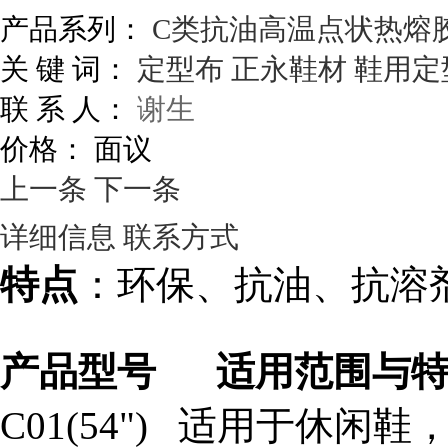
产品系列：
C类抗油高温点状热熔
关 键 词：
定型布
正永鞋材
鞋用定
联 系 人：
谢生
价格：
面议
上一条
下一条
详细信息
联系方式
特点
：环保、抗油、抗溶
产品型号 适用范围与
C01(54") 适用于休