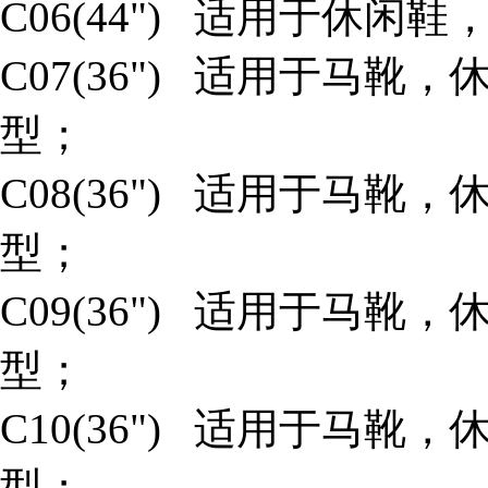
C06(44") 适用于休
C07(36") 适用于马
型；
C08(36") 适用于马
型；
C09(36") 适用于马
型；
C10(36") 适用于马
型；