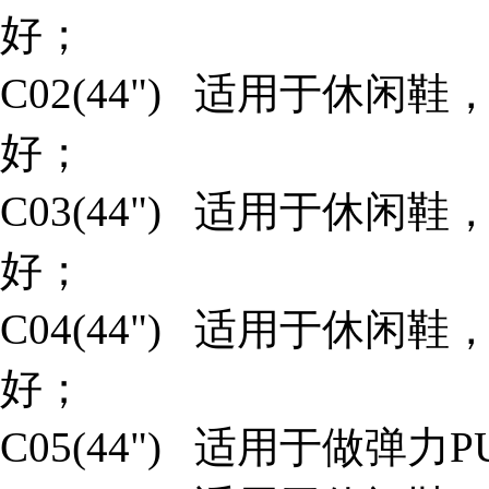
好；
C02(44") 适用于休
好；
C03(44") 适用于休
好；
C04(44") 适用于休
好；
C05(44") 适用于做弹