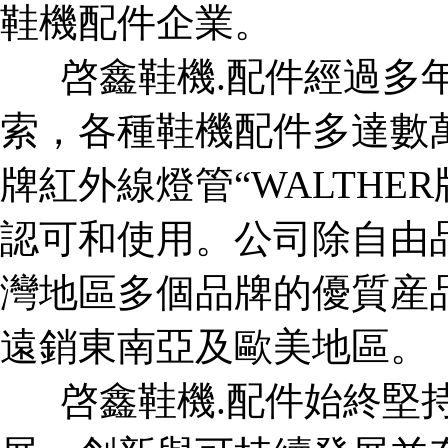
鞋機配件企業。
啓鑫鞋機
.
配件經過多
索，各種鞋機配件多達數
牌紅外線燈管“
WALTHER
認可和使用。公司除自由
灣地區多個品牌
的優質産
遠銷東南亞及歐美地區。
啓鑫鞋機
.
配件始終堅