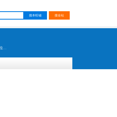
拉链 金属拉链 尼龙拉链 拉链头 防水拉链 树脂拉链 防火拉链 鞋用拉链 五金扣子 专业鞋用拉链 鞋服拉链 箱包拉链