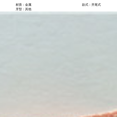
材质：金属
款式：开尾式
牙型：其他