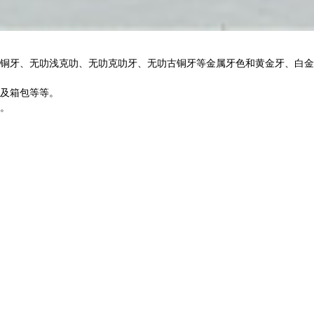
铜牙、无叻浅克叻、无叻克叻牙、无叻古铜牙等金属牙色和黄金牙、白金
及箱包等等。
。