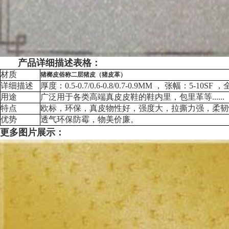
产品详细描述表格：
材质
猪榔皮俗称二层猪皮（猪皮革）
详细描述
厚度：0.5-0.7/0.6-0.8/0.7-0.9MM ， 张幅：5-1
用途
广泛用于各类高端真皮皮鞋的鞋内里，包里革等......
特点
欧标，环保，真皮物性好，强度大，拉撕力强，柔韧
优势
透气环保防霉，物美价廉。
更多图片展示：