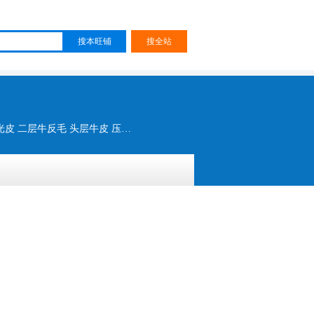
二层猪榔皮 二层打蜡猪皮 二层猪反绒 头层猪面皮 头层猪反绒 猪八革 珠光皮 二层牛反毛 头层牛皮 压纹皮 印花贴膜皮