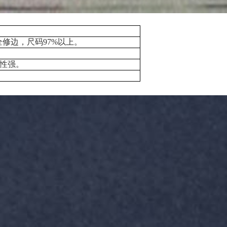
0SF ，全修边，尺码97%以上。
性强。