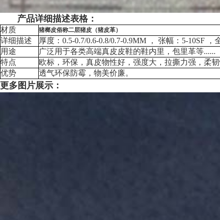
产品详细描述表格：
材质
猪榔皮俗称二层猪皮（猪皮革）
详细描述
厚度：0.5-0.7/0.6-0.8/0.7-0.9MM ， 张幅：5-1
用途
广泛用于各类高端真皮皮鞋的鞋内里，包里革等......
特点
欧标，环保，真皮物性好，强度大，拉撕力强，柔韧
优势
透气环保防霉，物美价廉。
更多图片展示：