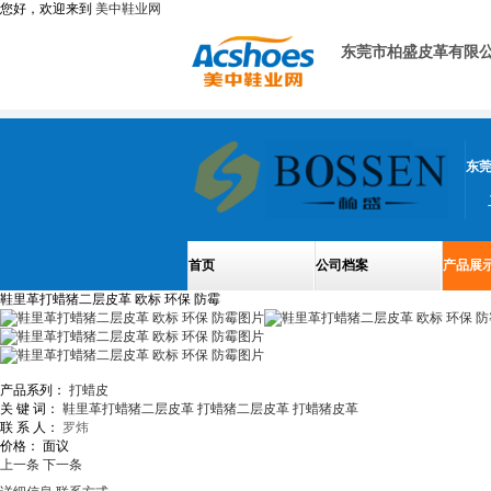
您好，欢迎来到
美中鞋业网
东莞市柏盛皮革有限
东
首页
公司档案
产品展
鞋里革打蜡猪二层皮革 欧标 环保 防霉
产品系列：
打蜡皮
关 键 词：
鞋里革打蜡猪二层皮革
打蜡猪二层皮革
打蜡猪皮革
联 系 人：
罗炜
价格：
面议
上一条
下一条