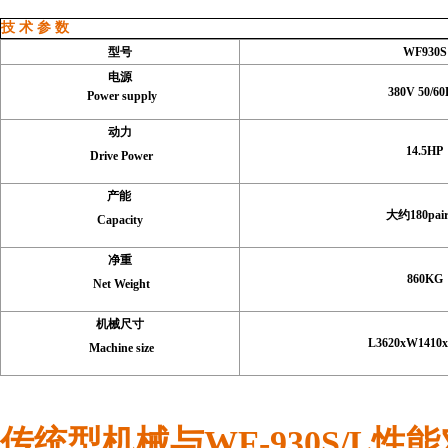
技 术 参 数
型号
WF930S
电
源
380V 50/6
Pow
er supply
动力
14.5HP
Drive Power
产能
大约180pair
Capacity
净重
860KG
Net Weight
机械尺寸
L3620xW1410x
Machine size
传统型机械与WF-930S/L性