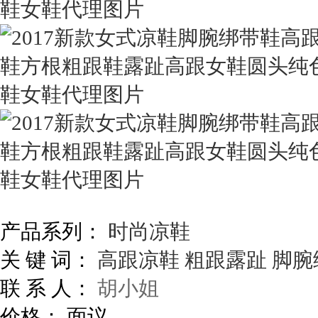
产品系列：
时尚凉鞋
关 键 词：
高跟凉鞋
粗跟露趾
脚腕
联 系 人：
胡小姐
价格：
面议