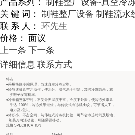
产品系列：
制鞋整厂设备-真空冷
关 键 词：
制鞋整厂设备
制鞋流水
联 系 人：
环先生
价格：
面议
上一条
下一条
详细信息
联系方式
特点：
●采用热胀冷缩原理，急速真空冷冻定型。
●经急速抽真空之动作，使水分、胶气易于排除，加强冷冻效果，减
少鞋子发霉机率。
●冷冻箱整体密封，不受外界温度干扰，冷度不外泄，使冷冻效率几
乎达 100%，冷冻效果最佳，与传统式冷冻机比较，可节省人工，
电力及 楦头。
●体积小、不占空间，与伟统式冷冻机比较，可节省冷冻时间及场地，
加装万向活动轮，可随需要移动。
规格 SPECIFICATION
机型
Model