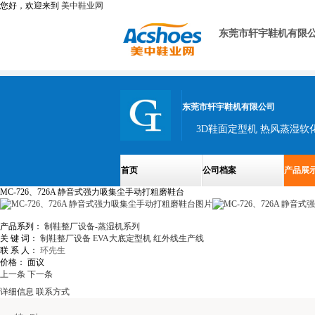
您好，欢迎来到
美中鞋业网
东莞市轩宇鞋机有限
东莞市轩宇鞋机有限公司
3D鞋面定型机 热风蒸湿软
首页
公司档案
产品展
MC-726、726A 静音式强力吸集尘手动打粗磨鞋台
产品系列：
制鞋整厂设备-蒸湿机系列
关 键 词：
制鞋整厂设备
EVA大底定型机
红外线生产线
联 系 人：
环先生
价格：
面议
上一条
下一条
详细信息
联系方式