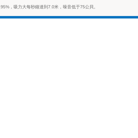
95%，吸力大每秒鐘達到7.0米，噪音低于75公貝。