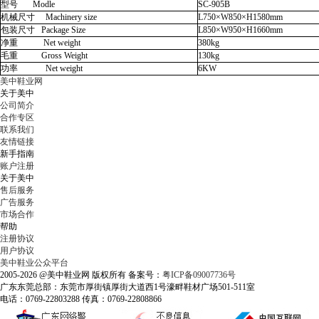
型号 Modle
SC-905B
机械尺寸 Machinery size
L750×W850×H1580mm
包装尺寸 Package Size
L850×W950×H1660mm
净重 Net weight
380kg
毛重 Gross Weight
130kg
功率 Net weight
6KW
美中鞋业网
关于美中
公司简介
合作专区
联系我们
友情链接
新手指南
账户注册
关于美中
售后服务
广告服务
市场合作
帮助
注册协议
用户协议
美中鞋业公众平台
2005-2026 @美中鞋业网 版权所有 备案号：
粤ICP备09007736号
广东东莞总部：东莞市厚街镇厚街大道西1号濠畔鞋材广场501-511室
电话：0769-22803288 传真：0769-22808866