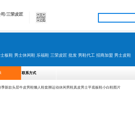
司/三荣皮匠
男士板鞋 男士休闲鞋 乐福鞋 三荣皮匠 批发 男鞋代工 招商加盟 男士皮鞋
示
联系方式