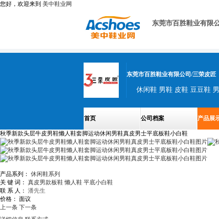
您好，欢迎来到
美中鞋业网
东莞市百胜鞋业有限公
东莞市百胜鞋业有限公司/三荣皮匠
休闲鞋 男鞋 皮鞋 豆豆鞋 
首页
公司档案
产品展
秋季新款头层牛皮男鞋懒人鞋套脚运动休闲男鞋真皮男士平底板鞋小白鞋
产品系列：
休闲鞋系列
关 键 词：
真皮男款板鞋
懒人鞋
平底小白鞋
联 系 人：
潘先生
价格：
面议
上一条
下一条