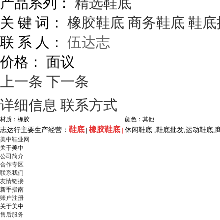
产品系列：
精选鞋底
关 键 词：
橡胶鞋底
商务鞋底
鞋底
联 系 人：
伍达志
价格：
面议
上一条
下一条
详细信息
联系方式
材质：橡胶
颜色：其他
鞋底
橡胶鞋底
志达行主要生产经营：
休闲鞋底 ,鞋底批发,运动鞋底,
|
|
美中鞋业网
关于美中
公司简介
合作专区
联系我们
友情链接
新手指南
账户注册
关于美中
售后服务