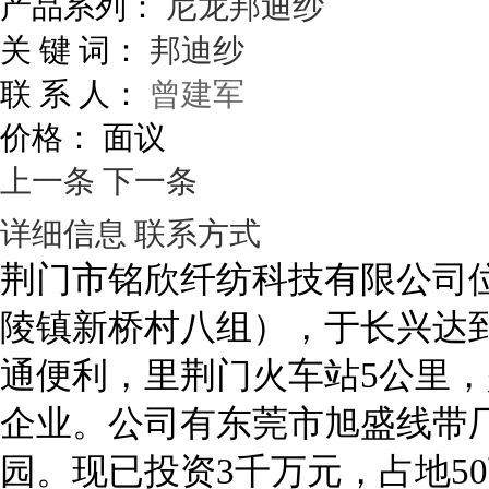
产品系列：
尼龙邦迪纱
关 键 词：
邦迪纱
联 系 人：
曾建军
价格：
面议
上一条
下一条
详细信息
联系方式
荆门市铭欣纤纺科技有限公司
陵镇新桥村八组），于长兴达到
通便利，里荆门火车站5公里
企业。公司有东莞市旭盛线带厂
园。现已投资3千万元，占地5