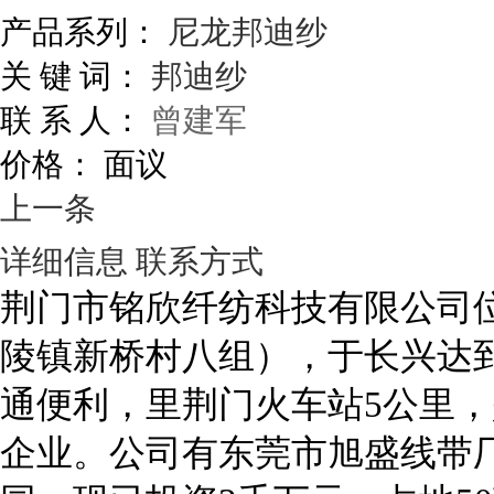
产品系列：
尼龙邦迪纱
关 键 词：
邦迪纱
联 系 人：
曾建军
价格：
面议
上一条
详细信息
联系方式
荆门市铭欣纤纺科技有限公司
陵镇新桥村八组），于长兴达到
通便利，里荆门火车站5公里
企业。公司有东莞市旭盛线带厂