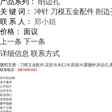
产品系列：
削边孔
关 键 词：
冲针
刀模五金配件
削边
联 系 人：
郑小姐
价格：
面议
上一条
下一条
详细信息
联系方式
我司主营：
刀模五金配件
,
花形冲
,
利口冲
,
双面冲
,
双
面针
,
削边孔
,
联系电话：
18676993103
美中鞋业网
关于美中
公司简介
合作专区
联系我们
友情链接
新手指南
账户注册