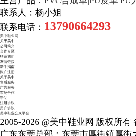
主营产品：
PVC合成革
|
PU皮革
|
PU
联系人：杨小姐
13790664293
联系电话：
美中鞋业网
关于美中
公司简介
合作专区
联系我们
友情链接
新手指南
账户注册
关于美中
售后服务
广告服务
市场合作
帮助
注册协议
用户协议
美中鞋业公众平台
2005-2026 @美中鞋业网 版权所
广东东莞总部：东莞市厚街镇厚街大道