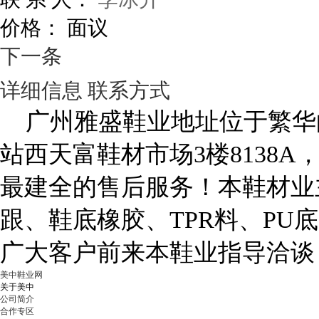
价格：
面议
下一条
详细信息
联系方式
广州雅盛鞋业地址位于繁华
站西天富鞋材市场
3
楼
8138A
最建全的售后服务！本鞋材业
跟、鞋底橡胶、
TPR
料、
PU
底
广大客户前来本鞋业指导洽谈
美中鞋业网
关于美中
公司简介
合作专区