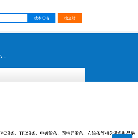
真皮沿条 皮浆沿条 包蕊沿条 固特异沿条 电镀沿条 打钉沿条 镶钻沿条 PVC沿条 TPR沿条 布沿条 EVA沿条 鞋底沿条
C沿条、TPR沿条、电镀沿条、固特异沿条、布沿条等相关沿条制品供