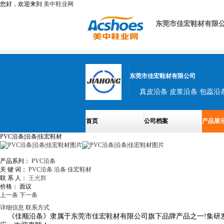
您好，欢迎来到
美中鞋业网
东莞市佳宏鞋材有限
东莞市佳宏鞋材有限公司
首页
公司档案
产品展
PVC沿条|沿条|佳宏鞋材
产品系列：
PVC沿条
关 键 词：
PVC沿条
沿条
佳宏鞋材
联 系 人：
王光辉
价格：
面议
上一条
下一条
详细信息
联系方式
《佳顺沿条》隶属于东莞市佳宏鞋材有限公司旗下品牌产品之一!集研发