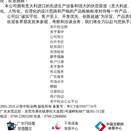
应，欢迎惠顾！
本公司拥有意大利进口的先进生产设备和强大的供货渠道（意大利皮
化、人性化、合理化的设计思路和严格的产品检验标准对待每一件产品
公司以“诚实守信、客户至上、开发优先、创新超越”为宗旨。产品质
欢迎各界朋友前来参观，考察和洽谈业务，我们将全力以赴与您执手
美中鞋业网
关于美中
公司简介
合作专区
联系我们
友情链接
新手指南
账户注册
关于美中
售后服务
广告服务
市场合作
帮助
注册协议
用户协议
美中鞋业公众平台
2005-2026 @美中鞋业网 版权所有 备案号：
粤ICP备09007736号
广东东莞总部：东莞市厚街镇厚街大道西1号濠畔鞋材广场501-511室
电话：0769-22803288 传真：0769-22808866