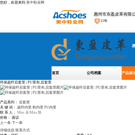
您好，欢迎来到
美中鞋业网
惠州市东盈皮革有限
11年
首页
公司档案
产品展
环保超纤后套里 | PU里布,后套里
产品系列：
后套里
关 键 词：
超纤内里
鞋内里
PU内里
联 系 人：
Miss 吴/Miss 陈
价格：
面议
上一条
下一条
详细信息
联系方式