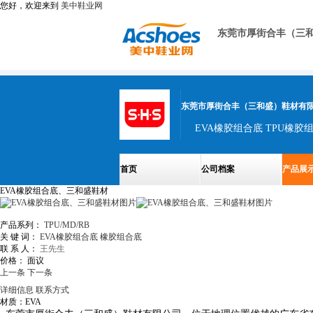
您好，欢迎来到
美中鞋业网
东莞市厚街合丰（三
东莞市厚街合丰（三和盛）鞋材有
EVA橡胶组合底 TPU橡胶组
首页
公司档案
产品展
EVA橡胶组合底、三和盛鞋材
产品系列：
TPU/MD/RB
关 键 词：
EVA橡胶组合底
橡胶组合底
联 系 人：
王先生
价格：
面议
上一条
下一条
详细信息
联系方式
材质：EVA