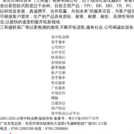
东莞市厚街合丰（三和盛）鞋材有限公司，位于地理位置优越的广东省东
发出新型款式鞋底过千余种。目前主营产品：TPU、RB、MD、TR、P
以科技促发展、真诚携手、合作双赢、共创未来”的服务宗旨，为客户提
可根据客户需求，生产的产品具有质轻、耐寒、耐磨、耐折、高弹性等特
业,以最快的速度积极开拓新领域.
三和盛鞋底厂将以更饱满的激情,不断开拓进取,服务社会.公司竭诚欢迎各
美中鞋业网
关于美中
公司简介
合作专区
联系我们
友情链接
新手指南
账户注册
关于美中
售后服务
广告服务
市场合作
帮助
注册协议
用户协议
美中鞋业公众平台
2005-2026 @美中鞋业网 版权所有 备案号：
粤ICP备09007736号
广东东莞总部：东莞市厚街镇厚街大道西1号濠畔鞋材广场501-511室
电话：0769-22803288 传真：0769-22808866