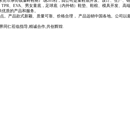
莞市厚街镇濠畔鞋材广场201档，我公司是集鞋底开发、设计、生产、
U、TPR、EVA、男女童底，足球底（内外销）鞋垫、鞋楦、模具开发、
供优质的产品和服务。
点。产品款式新颖、质量可靠、价格合理， 产品远销中国各地。公司以
界同仁莅临指导,精诚合作,共创辉煌.