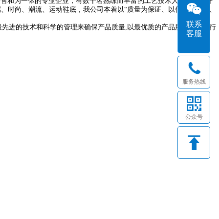
销售和为一体的专业企业，有数十名熟练而丰富的工艺技术人员，每年开
高端、时尚、潮流、运动鞋底，我公司本着以“质量为保证、以信誉求生存、
联系
最先进的技术和科学的管理来确保产品质量,以最优质的产品服务于社会行
客服
服务热线
公众号