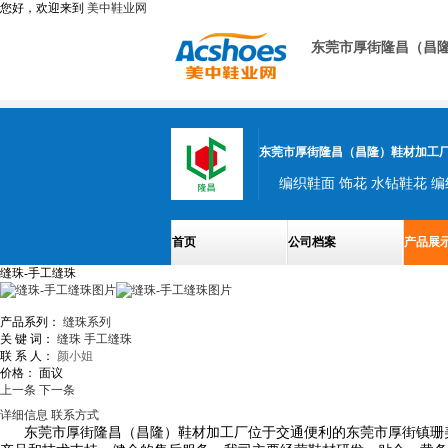
您好，欢迎来到
美中鞋业网
东莞市厚街隆昌（昌
东莞市厚街隆昌（昌隆）鞋材加工
编织鞋面 饰花 水钻鞋花 编
首页
公司档案
产品展
缝珠-手工缝珠
产品系列：
缝珠系列
关 键 词：
缝珠
手工缝珠
联 系 人：
颜小姐
价格：
面议
上一条
下一条
详细信息
联系方式
东莞市厚街隆昌（昌隆）鞋材加工厂位于交通便利的东莞市厚街镇珊