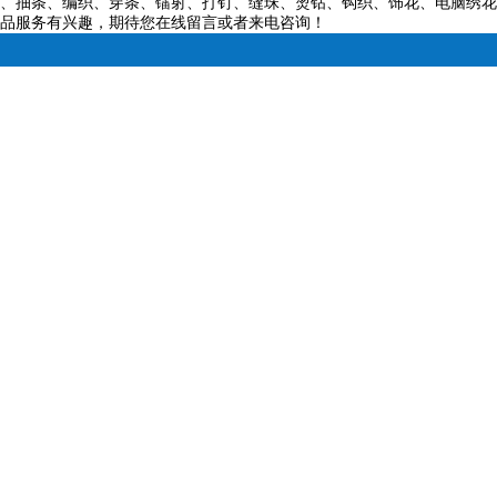
、抽条、编织、穿条、镭射、打钉、缝珠、烫钻、钩织、饰花、电脑绣花
品服务有兴趣，期待您在线留言或者来电咨询！