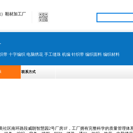
隆）鞋材加工厂
厂
织带 十字编织 电脑绣花 手工缝珠 机编 针织带 编织面料 编织材料
示
联系方式
美社区南环路段威朗智慧园2号厂房1F，工厂拥有完整科学的质量管理体