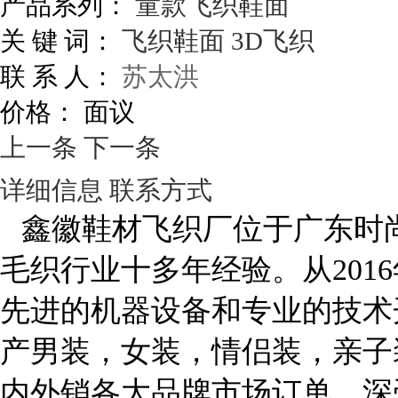
产品系列：
童款飞织鞋面
关 键 词：
飞织鞋面
3D飞织
联 系 人：
苏太洪
价格：
面议
上一条
下一条
详细信息
联系方式
鑫徽鞋材飞织厂位于广东时
毛织行业十多年经验。从201
先进的机器设备和专业的技术
产男装，女装，情侣装，亲子
内外销各大品牌市场订单，深