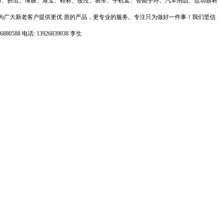
注塑、挤出、薄膜、港宝、鞋材、改性、表带、手机套、智能手环、汽车用品、运动器材等，
广大新老客户提供更优 质的产品，更专业的服务。专注只为做好一件事！我们坚信
 电话: 13926839038 李生