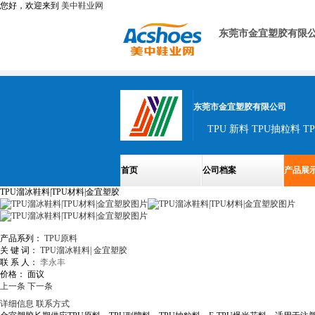
您好，欢迎来到
美中鞋业网
东莞市金宜塑胶有限
东莞市金宜塑胶有限公司
TPU 新料 TPU抽粒料 T
首页
公司档案
产品展
TPU溜冰鞋料|TPU材料|金宜塑胶
产品系列：
TPU原料
关 键 词：
TPU溜冰鞋料|
金宜塑胶
联 系 人：
李永丰
价格：
面议
上一条
下一条
详细信息
联系方式