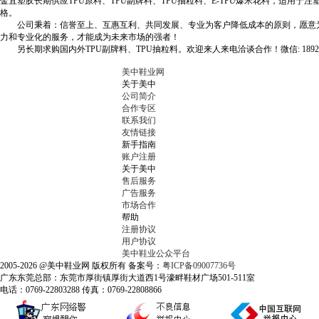
金宜塑胶长期供应TPU原料、TPU副牌料、TPU抽粒料、E-TPU爆米花料，适用于
格。
公司秉着：信誉至上、互惠互利、共同发展、专业为客户降低成本的原则，愿意为
力和专业化的服务，才能成为未来市场的强者！
另长期求购国内外TPU副牌料、TPU抽粒料。欢迎来人来电洽谈合作！微信: 18926880588
美中鞋业网
关于美中
公司简介
合作专区
联系我们
友情链接
新手指南
账户注册
关于美中
售后服务
广告服务
市场合作
帮助
注册协议
用户协议
美中鞋业公众平台
2005-2026 @美中鞋业网 版权所有 备案号：
粤ICP备09007736号
广东东莞总部：东莞市厚街镇厚街大道西1号濠畔鞋材广场501-511室
电话：0769-22803288 传真：0769-22808866