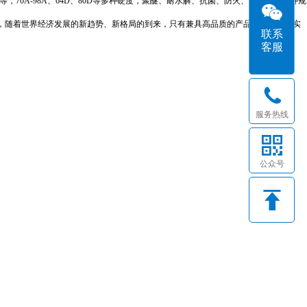
70A-98A、64D、80D等多种硬度，聚醚、耐水解、抗菌、防火、超耐磨等多种规
，随着世界经济发展的新趋势、新格局的到来，只有兼具高品质的产品，规模化的实
联系
客服
服务热线
公众号