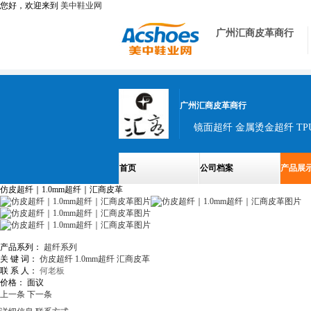
您好，欢迎来到
美中鞋业网
广州汇商皮革商行
广州汇商皮革商行
首页
公司档案
产品展
仿皮超纤｜1.0mm超纤｜汇商皮革
产品系列：
超纤系列
关 键 词：
仿皮超纤
1.0mm超纤
汇商皮革
联 系 人：
何老板
价格：
面议
上一条
下一条