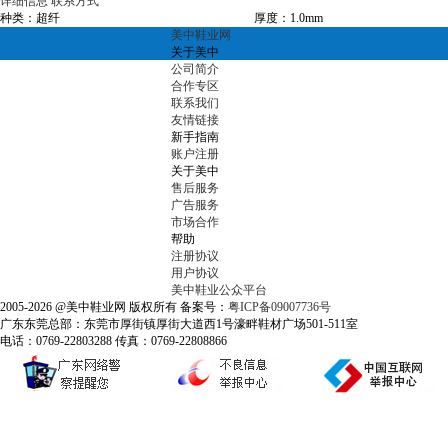
详细信息
联系方式
种类：超纤
厚度：1.0mm
美中鞋业网
关于美中
公司简介
合作专区
联系我们
友情链接
新手指南
账户注册
关于美中
售后服务
广告服务
市场合作
帮助
注册协议
用户协议
美中鞋业公众平台
2005-2026 @美中鞋业网 版权所有 备案号：
粤ICP备09007736号
广东东莞总部：东莞市厚街镇厚街大道西1号濠畔鞋材广场501-511室
电话：0769-22803288 传真：0769-22808866