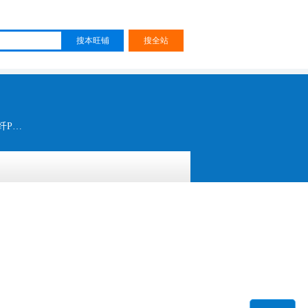
镜面超纤 金属烫金超纤 TPU皮革 格丽特 花皮超纤 淋涤水晶镜面超纤 干湿式PU 后跟布 变色皮革 超纤PU 仿皮超纤 复古超纤