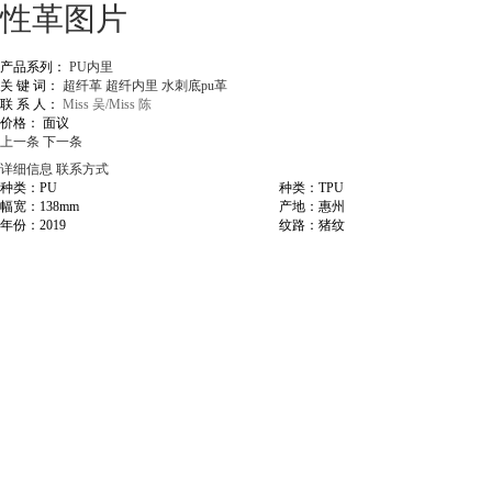
产品系列：
PU内里
关 键 词：
超纤革
超纤内里
水刺底pu革
联 系 人：
Miss 吴/Miss 陈
价格：
面议
上一条
下一条
详细信息
联系方式
种类：PU
种类：TPU
幅宽：138mm
产地：惠州
年份：2019
纹路：猪纹