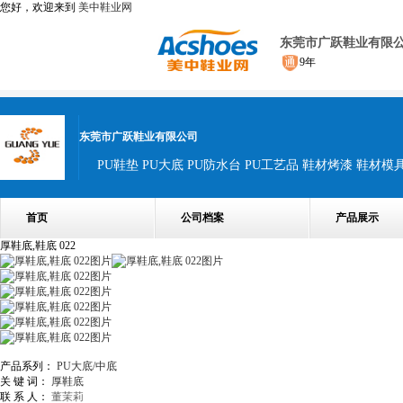
您好，欢迎来到
美中鞋业网
东莞市广跃鞋业有限
9年
东莞市广跃鞋业有限公司
PU鞋垫 PU大底 PU防水台 PU工艺品 鞋材烤漆 鞋材模
首页
公司档案
产品展示
厚鞋底,鞋底 022
产品系列：
PU大底/中底
关 键 词：
厚鞋底
联 系 人：
董茉莉