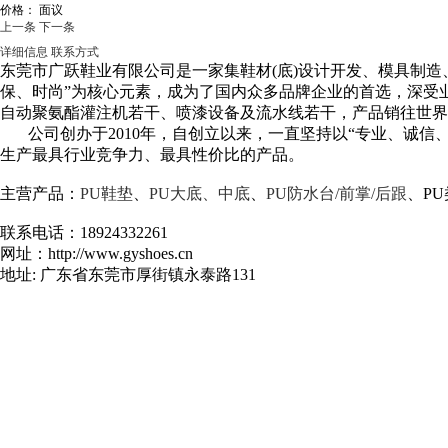
价格：
面议
上一条
下一条
详细信息
联系方式
东莞市广跃鞋业有限公司是一家集鞋材(底)设计开发、模具制造
保、时尚”为核心元素，成为了国内众多品牌企业的首选，深受
自动聚氨酯灌注机若干、喷漆设备及流水线若干，产品销往世界
公司创办于2010年，自创立以来，一直坚持以“专业、诚信、
生产最具行业竞争力、最具性价比的产品。
主营产品：
PU鞋垫
、
PU大底、中底
、
PU防水台/前掌/后跟
、P
联系电话：18924332261
网址：http://www.gyshoes.cn
地址: 广东省东莞市厚街镇永泰路131