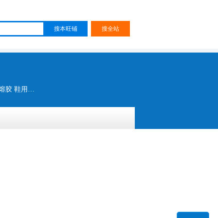
运动鞋无缝贴合热熔胶膜 手机皮套热熔胶 刻字膜热熔胶膜 服装、商标压烫热熔胶膜 平板套热熔胶 鞋用热熔胶 鞋垫热熔胶贴膜 镭射热熔胶膜 电子书套热熔胶 定型热熔胶膜 环保热熔胶膜 TPU热熔胶膜