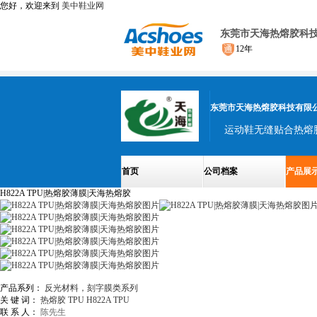
您好，欢迎来到
美中鞋业网
东莞市天海热熔胶科
12年
东莞市天海热熔胶科技有限
首页
公司档案
产品展
H822A TPU|热熔胶薄膜|天海热熔胶
产品系列：
反光材料，刻字膜类系列
关 键 词：
热熔胶
TPU
H822A TPU
联 系 人：
陈先生