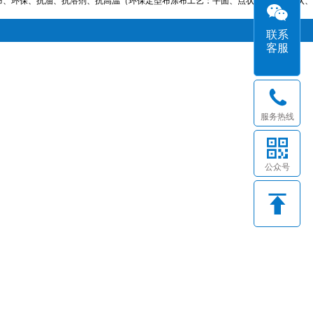
布、环保、抗油、抗溶剂、抗高温（环保定型布涂布工艺：平面、点状、粉状、糊状、
联系
客服
服务热线
公众号