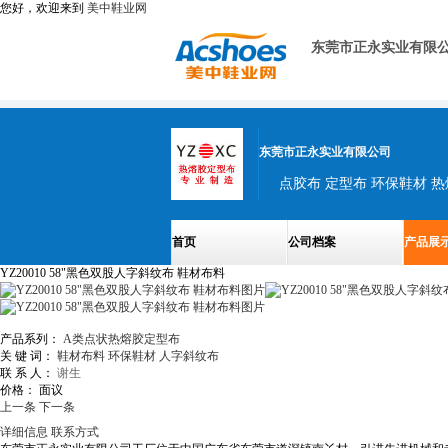
您好，欢迎来到
美中鞋业网
东莞市正永实业有限
东莞市正永实业有限公司
点胶布 定型布 环保鞋材 
首页
公司档案
产品展
YZ20010 58"黑色双股人字斜纹布 鞋材布料
产品系列：
A类点状热熔胶定型布
关 键 词：
鞋材布料
环保鞋材
人字斜纹布
联 系 人：
谢生
价格：
面议
上一条
下一条
详细信息
联系方式