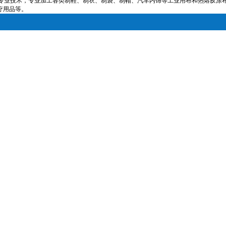
专业技术，专业加工各类制鞋、制衣、制袋、制帽、汽车内饰等工业用布和热熔胶涂
疗用品等。