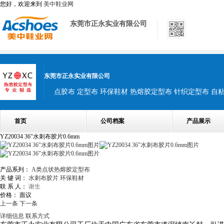
您好，欢迎来到
美中鞋业网
东莞市正永实业有限公司
东莞市正永实业有限公司
点胶布 定型布 环保鞋材 热熔胶定型布 针织定型布 自
首页
公司档案
产品展示
YZ20034 36"水刺布胶片0.6mm
产品系列：
A类点状热熔胶定型布
关 键 词：
水刺布胶片
环保鞋材
联 系 人：
谢生
价格：
面议
上一条
下一条
详细信息
联系方式