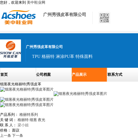
您好，欢迎来到
美中鞋业网
广州秀强皮革有限公司
广州秀强皮革有限公司
TPU 格丽特 淋涂PU革 特殊面料
首页
公司档案
产品展示
联系方式
细葱夜光格丽特|秀强皮革
产品系列：
格丽特系列
关 键 词：
格丽特
细葱
夜光
联 系 人：
梁小姐
价格：
面议
上一条
下一条