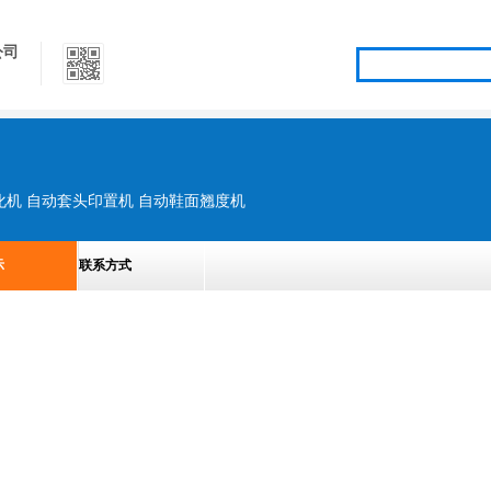
公司
化机 自动套头印置机 自动鞋面翘度机
示
联系方式