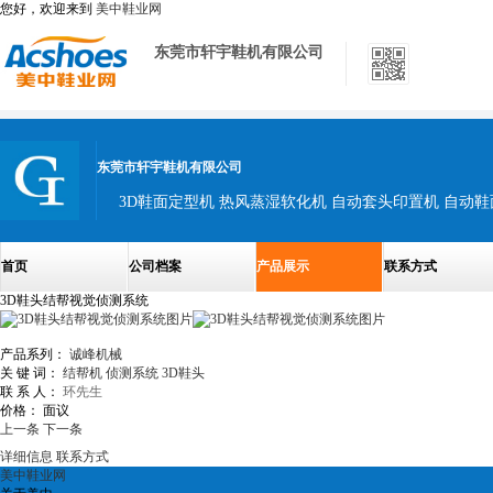
您好，欢迎来到
美中鞋业网
东莞市轩宇鞋机有限公司
东莞市轩宇鞋机有限公司
3D鞋面定型机 热风蒸湿软化机 自动套头印置机 自动
首页
公司档案
产品展示
联系方式
3D鞋头结帮视觉侦测系统
产品系列：
诚峰机械
关 键 词：
结帮机
侦测系统
3D鞋头
联 系 人：
环先生
价格：
面议
上一条
下一条
详细信息
联系方式
美中鞋业网