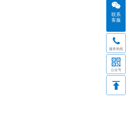
联系
客服
服务热线
公众号