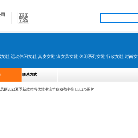
公司
示
联系方式