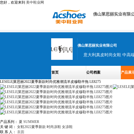
您好，欢迎来到
美中鞋业网
佛山莱思丽实业有限
佛山莱思丽实业有限公司
首页
公司档案
产品展
LESELE|莱思丽2022夏季新款时尚优雅潮流羊皮穆勒半拖 LE8275
产品系列：
夏 SUMMER
关 键 词：
女鞋2022夏季新款
时尚凉鞋
女凉鞋
联 系 人：
袁圆