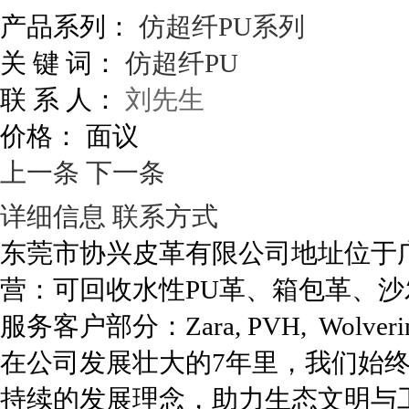
产品系列：
仿超纤PU系列
关 键 词：
仿超纤PU
联 系 人：
刘先生
价格：
面议
上一条
下一条
详细信息
联系方式
东莞市协兴皮革有限公司地址位于广
营：可回收水性PU革、箱包革、
服务客户部分：Zara, PVH, Wolverin
在公司发展壮大的7年里，我们始
持续的发展理念，助力生态文明与