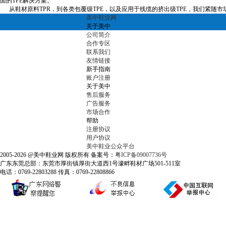
面的TPE解决方案。
从鞋材原料TPR，到各类包覆级TPE，以及应用于线缆的挤出级TPE，我们紧随市
美中鞋业网
关于美中
公司简介
合作专区
联系我们
友情链接
新手指南
账户注册
关于美中
售后服务
广告服务
市场合作
帮助
注册协议
用户协议
美中鞋业公众平台
2005-2026 @美中鞋业网 版权所有 备案号：
粤ICP备09007736号
广东东莞总部：东莞市厚街镇厚街大道西1号濠畔鞋材广场501-511室
电话：0769-22803288 传真：0769-22808866