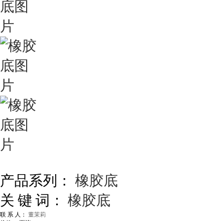
产品系列：
橡胶底
关 键 词：
橡胶底
联 系 人：
董茉莉