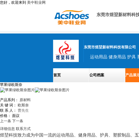
您好，欢迎来到
美中鞋业网
东莞市煜堃新材料科
东莞市煜堃新材料科技有限公司
运动用品 健身用品 护具 
首页
公司档案
产品展
苹果绿欧斯奈
产品系列：
原材料
关 键 词：
欧斯奈
联 系 人：
曹先生
价格：
面议
上一条
下一条
详细信息
联系方式
煜堃科技致力成为中国一流的运动用品、健身用品、护具、塑胶制品、五金