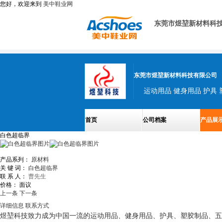
您好，欢迎来到
美中鞋业网
东莞市煜堃新材料科
东莞市煜堃新材料科技有限公司
运动用品 健身用品 护具 
首页
公司档案
产品展
白色超临界
产品系列：
原材料
关 键 词：
白色超临界
联 系 人：
曹先生
价格：
面议
上一条
下一条
详细信息
联系方式
煜堃科技致力成为中国一流的运动用品、健身用品、护具、塑胶制品、五金