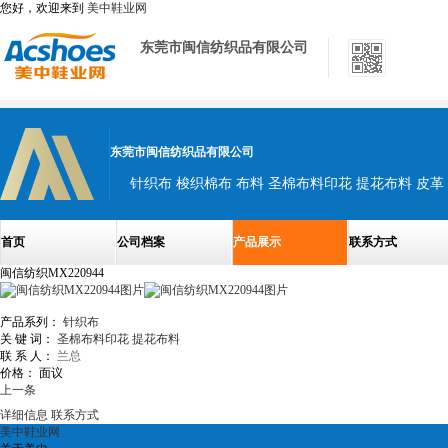
您好，欢迎来到
美中鞋业网
东莞市闽信纺织品有限公司
东莞市闽信纺织品有限公司
针织布 梭织棉布 布料 圣棉布料印花 提花布料 皮革
首页
公司档案
产品展示
联系方式
闽信纺织MX220944
产品系列：
针织布
关 键 词：
圣棉布料印花
提花布料
联 系 人：
兰总
价格：
面议
上一条
详细信息
联系方式
美中鞋业网